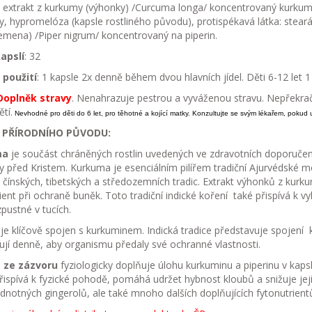
: extrakt z kurkumy (výhonky) /Curcuma longa/ koncentrovaný kurkum
y, hypromelóza (kapsle rostliného původu), protispékavá látka: stear
emena) /Piper nigrum/ koncentrovaný na piperin.
apslí
: 32
použití
: 1 kapsle 2x denně během dvou hlavních jídel. Děti 6-12 let 
oplněk stravy
. Nenahrazuje pestrou a vyváženou stravu. Nepřekr
tí.
Nevhodné pro děti do 6 let, pro těhotné a kojící matky. Konzultujte se svým lékařem, pokud 
 PŘÍRODNÍHO PŮVODU:
ma
je součást chráněných rostlin uvedených ve zdravotních doporučen
y před Kristem. Kurkuma je esenciálním pilířem tradiční Ajurvédské m
 čínských, tibetských a středozemních tradic. Extrakt výhonků z kur
ient při ochraně buněk. Toto tradiční indické koření také přispívá k vy
zpustné v tucích.
je klíčově spojen s kurkuminem. Indická tradice představuje spojení
jí denně, aby organismu předaly své ochranné vlastnosti.
 ze zázvoru
fyziologicky doplňuje úlohu kurkuminu a piperinu v kapsl
Přispívá k fyzické pohodě, pomáhá udržet hybnost kloubů a snižuje jej
odnotných gingerolů, ale také mnoho dalších doplňujících fytonutrient