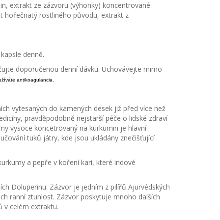
in, extrakt ze zázvoru (výhonky) koncentrované
át hořečnatý rostliného původu, extrakt z
1 kapsle denně.
ačujte doporučenou denní dávku. Uchovávejte mimo
užíváte antikoagulancia.
ích vytesaných do kamených desek již před více než
edicíny, pravděpodobně nejstarší péče o lidské zdraví
kumy vysoce koncetrovaný na kurkumin je hlavní
lučování tuků játry, kde jsou ukládány znečišťující
kurkumy a pepře v koření kari, které indové
ích Doluperinu. Zázvor je jedním z pilířů Ajurvédských
ich ranní ztuhlost. Zázvor poskytuje mnoho dalších
ů v celém extraktu.