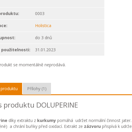
produktu:
0003
bce:
Holistica
upnost:
do 3 dnů
použitelnosti:
31.01.2023
rodukt se momentálně neprodává.
 produktu
Přílohy (1)
s produktu DOLUPERINE
rine
díky extraktu z
kurkumy
pomáhá udržet normální činnost jater.
né) a chrání buňky před oxidací. Extrakt ze
zázvoru
přispívá k udrže