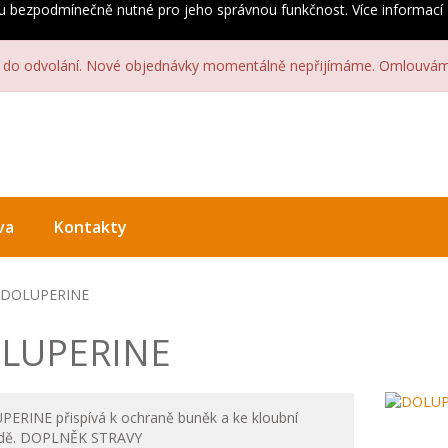
ou bezpodmínečně nutné pro jeho správnou funkčnost.
Více informací
do odvolání. Nové objednávky momentálně nepřijímáme. Omlouváme
va
Kontakty
DOLUPERINE
LUPERINE
ERINE přispívá k ochraně buněk a ke kloubní
dě. DOPLNĚK STRAVY