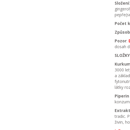
Složení
gingerol
pepře(s
Počet k
Způsob 
Pozor
:
D
dosah dě
SLOŽKY
Kurku
3000 let
a základ
fytonutr
látky ro
Piperin
konzumu
Extrakt
tradic. 
živin, h