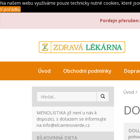
Na našem webu využíváme pouze technicky nutné cookies, které js
V pořádku
Pordejn přerušen:
Úvod
Obchodní podmínky
Dopra
Úvod
DO
MENOLISTIKA již není u nás k
dispozici, s dotazem se informujte
na info@elcaminoverde.cz
DOLUP
poho
BÍLKOVINNÁ DIETA