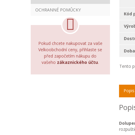
OCHRANNÉ POMŮCKY
Kód 
Výro
Dost
Pokud chcete nakupovat za vaše
Velkoobchodní ceny, přihlaste se
Doba 
před započetím nákupu do
vašeho
zákaznického účtu
.
Tento p
Popis
Popi
Dolupe
rozpuště