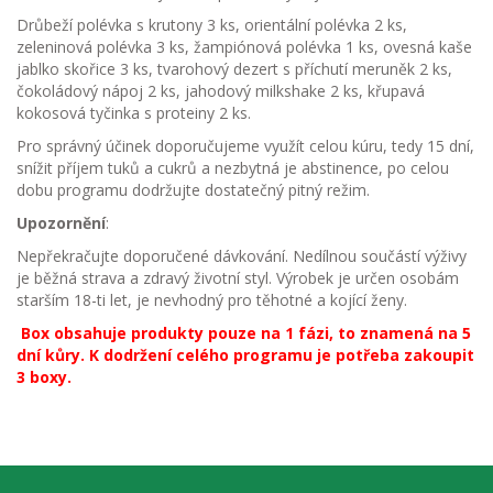
Drůbeží polévka s krutony 3 ks, orientální polévka 2 ks,
zeleninová polévka 3 ks, žampiónová polévka 1 ks, ovesná kaše
jablko skořice 3 ks, tvarohový dezert s příchutí meruněk 2 ks,
čokoládový nápoj 2 ks, jahodový milkshake 2 ks, křupavá
kokosová tyčinka s proteiny 2 ks.
Pro správný účinek doporučujeme využít celou kúru, tedy 15 dní,
snížit příjem tuků a cukrů a nezbytná je abstinence, po celou
dobu programu dodržujte dostatečný pitný režim.
Upozornění
:
Nepřekračujte doporučené dávkování. Nedílnou součástí výživy
je běžná strava a zdravý životní styl. Výrobek je určen osobám
starším 18-ti let, je nevhodný pro těhotné a kojící ženy.
Box obsahuje produkty pouze na 1 fázi, to znamená na 5
dní kůry. K dodržení celého programu je potřeba zakoupit
3 boxy.