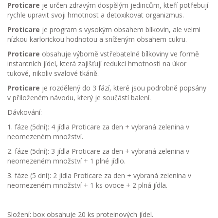
Proticare
je určen zdravým dospělým jedincům, kteří potřebují
rychle upravit svoji hmotnost a detoxikovat organizmus.
Proticare
je program s vysokým obsahem bílkovin, ale velmi
nízkou karlorickou hodnotou a sníženým obsahem cukru.
Proticare
obsahuje výborně vstřebatelné bílkoviny ve formě
instantních jídel, která zajišťují redukci hmotnosti na úkor
tukové, nikoliv svalové tkáně.
Proticare
je rozdělený do 3 fází, které jsou podrobně popsány
v přiloženém návodu, který je součástí balení.
Dávkování:
1. fáze (5dní): 4 jídla Proticare za den + vybraná zelenina v
neomezeném množství.
2. fáze (5dní): 3 jídla Proticare za den + vybraná zelenina v
neomezeném množství + 1 plné jídlo.
3. fáze (5 dní): 2 jídla Proticare za den + vybraná zelenina v
neomezeném množství + 1 ks ovoce + 2 plná jídla.
Složení: box obsahuje 20 ks proteinových jídel.