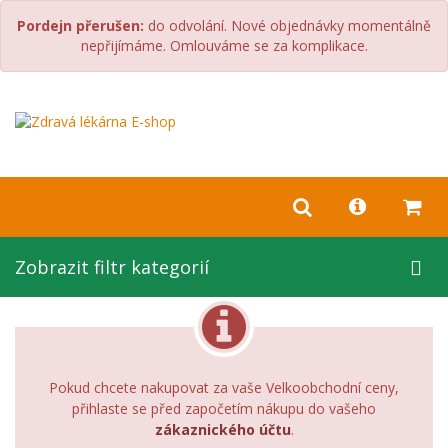
Pordejn přerušen:
do odvolání. Nové objednávky momentálně
nepřijímáme. Omlouváme se za komplikace.
Zobrazit filtr kategorií
Pokud chcete nakupovat za vaše Velkoobchodní ceny,
přihlaste se před započetím nákupu do vašeho
zákaznického účtu
.