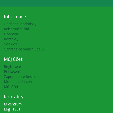
Informace
Obchodní podmínky
Reklamační řád
Doprava
Kontakty
Cookies
Ochrana osobních údajů
Můj účet
Registrace
Přihlášení
Zapomenuté heslo
Moje objednávky
Můj účet
Kontakty
M centrum
Legií 1851